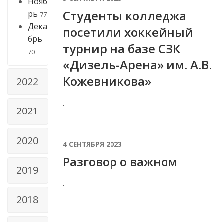
Нояб
Студенты колледжа
рь
77
Дека
посетили хоккейный
брь
турнир на базе СЗК
70
«Дизель-Арена» им. А.В.
Кожевникова»
2022
.
2021
2020
4 СЕНТЯБРЯ 2023
Разговор о важном
2019
.
2018