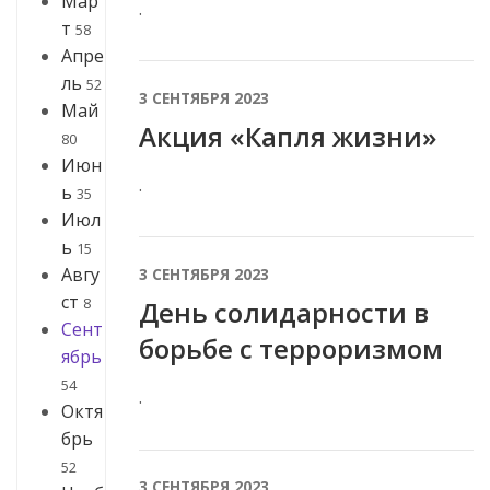
Мар
.
т
58
Апре
ль
52
3 СЕНТЯБРЯ 2023
Май
Акция «Капля жизни»
80
Июн
.
ь
35
Июл
ь
15
Авгу
3 СЕНТЯБРЯ 2023
ст
8
День солидарности в
Сент
борьбе с терроризмом
ябрь
54
.
Октя
брь
52
3 СЕНТЯБРЯ 2023