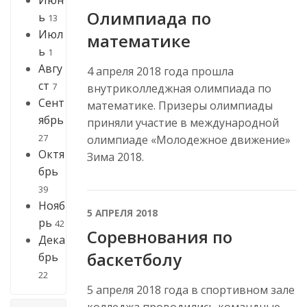
Июн
Олимпиада по
ь
13
Июл
математике
ь
1
Авгу
4 апреля 2018 года прошла
ст
7
внутриколледжная олимпиада по
Сент
математике. Призеры олимпиады
ябрь
приняли участие в международной
27
олимпиаде «Молодежное движение»
Октя
Зима 2018.
брь
39
Нояб
5 АПРЕЛЯ 2018
рь
42
Соревнования по
Дека
баскетболу
брь
22
5 апреля 2018 года в спортивном зале