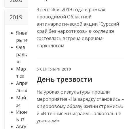
3 сентября 2019 года в рамках
2019
проводимой Областной
антинаркотической акции “Сурский
край без наркотиков» в колледже
Янва
состоялась встреча с врачом-
рь
14
наркологом
Фев
раль
30
Мар
5 СЕНТЯБРЯ 2019
т
20
День трезвости
Апре
ль
14
На уроках физкультуры прошли
Май
мероприятия «На зарядку становись –
24
к здоровому образу жизни стремись!»
Июн
и «В теннис мы играем – алкоголь не
ь
17
уважаем!»
Авгу