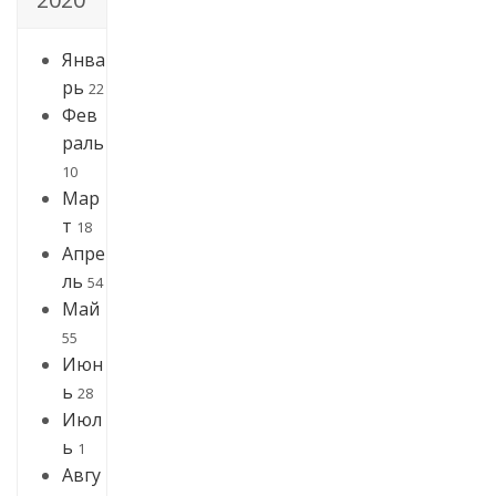
Янва
рь
22
Фев
раль
10
Мар
т
18
Апре
ль
54
Май
55
Июн
ь
28
Июл
ь
1
Авгу