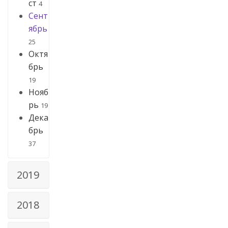
ст
4
Сент
ябрь
25
Октя
брь
19
Нояб
рь
19
Дека
брь
37
2019
2018