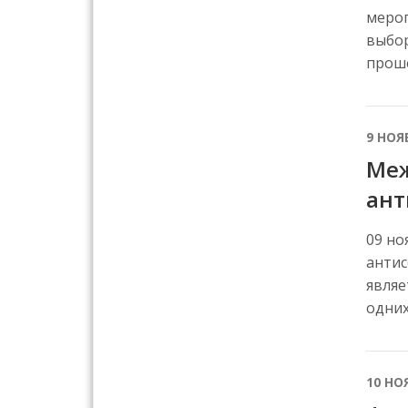
мероп
выбор
проше
9 НОЯ
Меж
ант
09 но
антис
являе
одних
10 НО