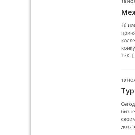
16 НО
Меж
16 но
приня
колле
конку
13К, [
19 НО
Тур
Сегод
бизне
своим
доказ