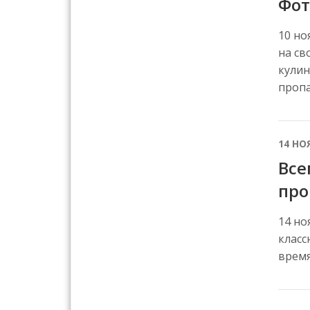
Фот
10 но
на св
кулин
пропа
14 НО
Все
про
14 но
класс
время