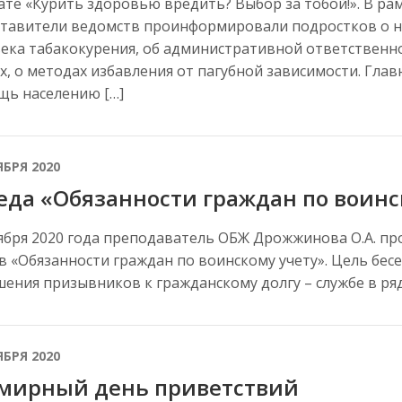
те «Курить здоровью вредить? Выбор за тобой!». В р
тавители ведомств проинформировали подростков о н
ека табакокурения, об административной ответственн
х, о методах избавления от пагубной зависимости. Гла
ь населению […]
ЯБРЯ 2020
еда «Обязанности граждан по воинс
ября 2020 года преподаватель ОБЖ Дрожжинова О.А. пр
в «Обязанности граждан по воинскому учету». Цель бе
ения призывников к гражданскому долгу – службе в ря
ЯБРЯ 2020
мирный день приветствий