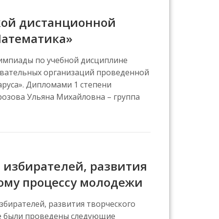
кой дистанционной
Математика»
импиады по учебной дисциплине
овательных организаций проведенной
руса». Дипломами 1 степени
розова Ульяна Михайловна – группа
 избирателей, развития
ому процессу молодежи
збирателей, развития творческого
е были проведены следующие