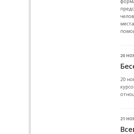
форма
предс
челов
места
помощ
20 НО
Бес
20 но
курсо
отнош
21 НО
Все