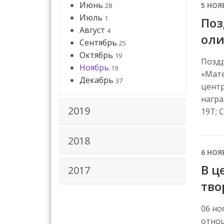
Июнь
5 НОЯ
28
Июль
1
Поз
Август
4
оли
Сентябрь
25
Октябрь
19
Поздр
Ноябрь
19
«Мате
Декабрь
37
центр
награ
2019
19Т; 
2018
6 НОЯ
В ц
2017
тво
06 но
отнош