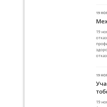
19 НО
Меж
19 но
отказ
профи
здоро
отказ
19 НО
Уча
тоб
19 но