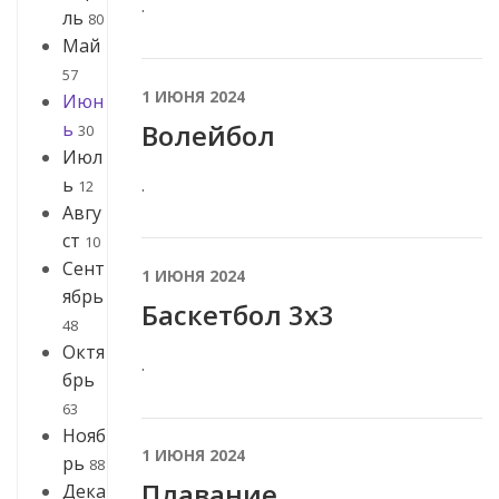
.
ль
80
Май
57
1 ИЮНЯ 2024
Июн
ь
Волейбол
30
Июл
ь
.
12
Авгу
ст
10
Сент
1 ИЮНЯ 2024
ябрь
Баскетбол 3х3
48
Октя
.
брь
63
Нояб
1 ИЮНЯ 2024
рь
88
Плавание
Дека