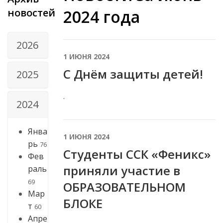
новостей
2024 года
2026
1 ИЮНЯ 2024
С Днём защиты детей!
2025
.
2024
Янва
1 ИЮНЯ 2024
рь
76
Студенты ССК «Феникс»
Фев
приняли участие в
раль
69
ОБРАЗОВАТЕЛЬНОМ
Мар
БЛОКE
т
60
Апре