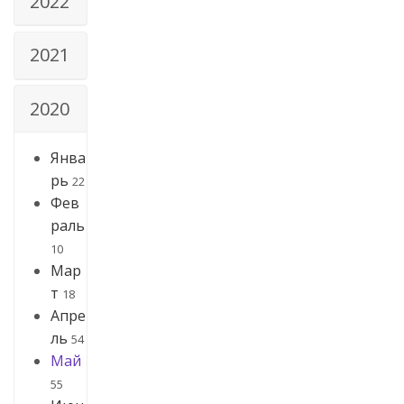
2022
2021
2020
Янва
рь
22
Фев
раль
10
Мар
т
18
Апре
ль
54
Май
55