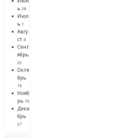
Июн
ь
28
Июл
ь
1
Авгу
ст
4
Сент
ябрь
25
Октя
брь
19
Нояб
рь
19
Дека
брь
37