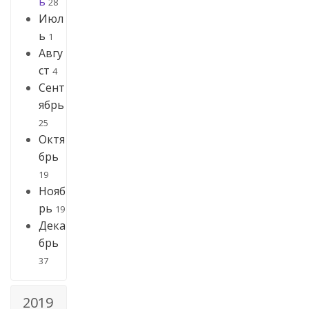
ь
28
Июл
ь
1
Авгу
ст
4
Сент
ябрь
25
Октя
брь
19
Нояб
рь
19
Дека
брь
37
2019