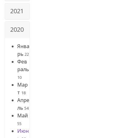
2021
2020
Янва
рь
22
Фев
раль
10
Мар
т
18
Апре
ль
54
Май
55
Июн