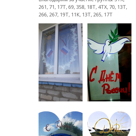
261, 71, 17Т, 69, 358, 18Т, 4ТХ, 70, 13Т,
266, 267, 19Т, 11К, 13Т, 265, 17Т