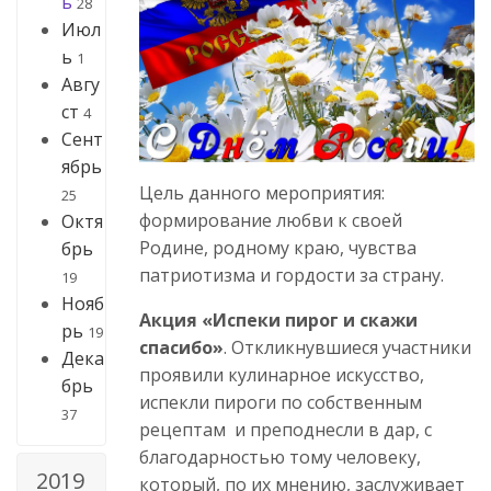
ь
28
Июл
ь
1
Авгу
ст
4
Сент
ябрь
Цель данного мероприятия:
25
формирование любви к своей
Октя
Родине, родному краю, чувства
брь
патриотизма и гордости за страну.
19
Нояб
Акция «Испеки пирог и скажи
рь
19
спасибо»
. Откликнувшиеся участники
Дека
проявили кулинарное искусство,
брь
испекли пироги по собственным
37
рецептам и преподнесли в дар, с
благодарностью тому человеку,
2019
который, по их мнению, заслуживает