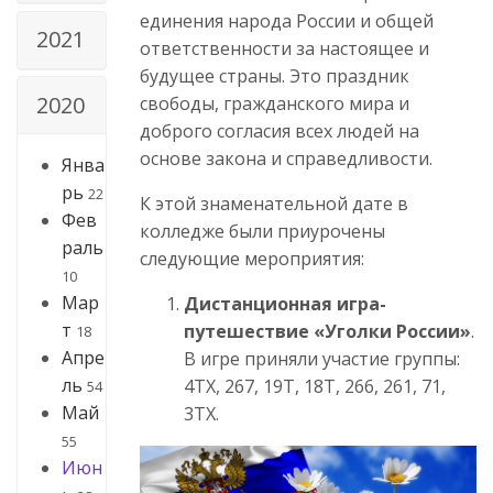
единения народа России и общей
2021
ответственности за настоящее и
будущее страны. Это праздник
2020
свободы, гражданского мира и
доброго согласия всех людей на
основе закона и справедливости.
Янва
рь
22
К этой знаменательной дате в
Фев
колледже были приурочены
раль
следующие мероприятия:
10
Мар
Дистанционная игра-
т
путешествие «Уголки России»
.
18
Апре
В игре приняли участие группы:
ль
4ТХ, 267, 19Т, 18Т, 266, 261, 71,
54
Май
3ТХ.
55
Июн