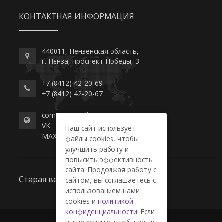
КОНТАКТНАЯ ИНФОРМАЦИЯ
440011, Пензенская область,
г. Пенза, проспект Победы, 3
+7 (8412) 42-20-69
+7 (8412) 42-20-67
commerce-college.ru
VK
Наш сайт использует
MAX
файлы cookies, чтобы
улучшить работу и
повысить эффективность
сайта. Продолжая работу с
Старая версия сайта
сайтом, вы соглашаетесь с
использованием нами
cookies и
политикой
конфиденциальности
. Если
вы не хотите, чтобы ваши