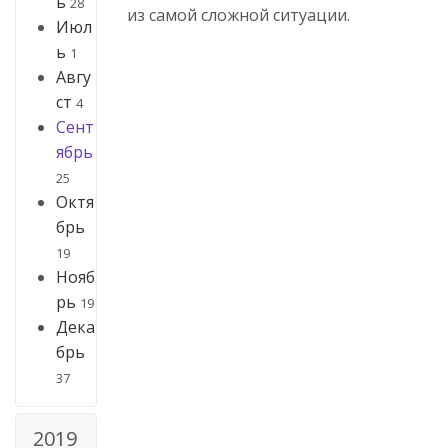
ь
28
из самой сложной ситуации.
Июл
ь
1
Авгу
ст
4
Сент
ябрь
25
Октя
брь
19
Нояб
рь
19
Дека
брь
37
2019