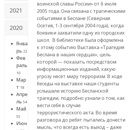
воинской славы России» от 6 июля
2021
2005 года. Она связана с трагическими
событиями в Беслане (Северная
Осетия, 1-3 сентября 2004 года), когда
2020
боевики захватили одну из городских
школ. В библиотеке была оформлена
Янва
к этому событию Выставка «Трагедия
рь
22
Беслана в наших сердцах», цель
Фев
которой — показать посредством
раль
информационных изданий, какую
10
угрозу несёт миру терроризм. В ходе
Мар
беседы на выставке наши студенты
т
18
услышали историю Бесланской
Апре
трагедии, подробно узнали о том, как
ль
54
вести себя в случае
Май
террористического акта. Во время
55
разговора до ребят пытались донести
Июн
мысль, что всегда есть выход – даже