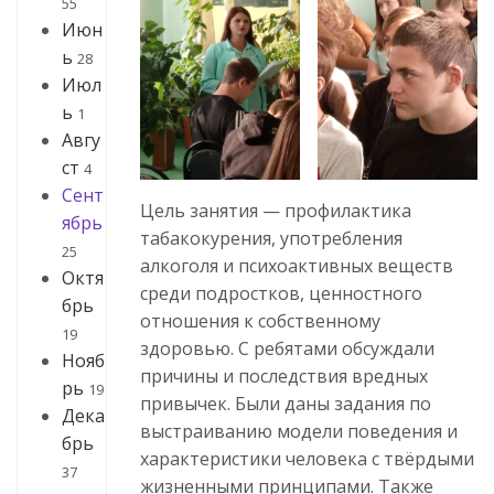
55
Июн
ь
28
Июл
ь
1
Авгу
ст
4
Сент
Цель занятия — профилактика
ябрь
табакокурения, употребления
25
алкоголя и психоактивных веществ
Октя
среди подростков, ценностного
брь
отношения к собственному
19
здоровью. С ребятами обсуждали
Нояб
причины и последствия вредных
рь
19
привычек. Были даны задания по
Дека
выстраиванию модели поведения и
брь
характеристики человека с твёрдыми
37
жизненными принципами. Также