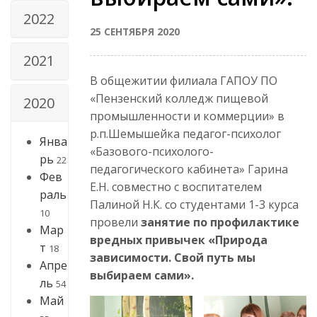
2022
25 СЕНТЯБРЯ 2020
2021
В общежитии филиала ГАПОУ ПО
«Пензенский колледж пищевой
2020
промышленности и коммерции» в
р.п.Шемышейка педагог-психолог
Янва
«Базового-психолого-
рь
22
педагогического кабинета» Гарина
Фев
Е.Н. совместно с воспитателем
раль
Палиной Н.К. со студентами 1-3 курса
10
провели
занятие по профилактике
Мар
вредных привычек «Природа
т
18
зависимости. Свой путь мы
Апре
выбираем сами».
ль
54
Май