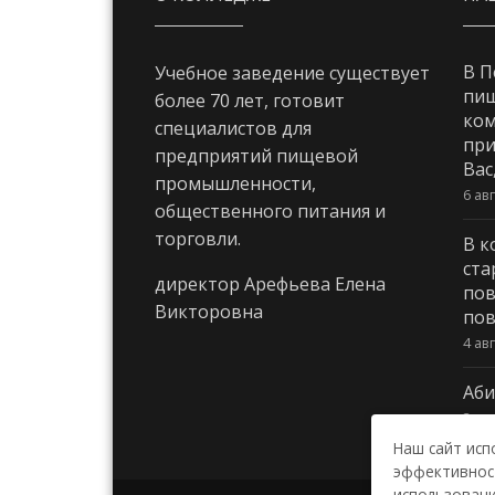
В П
Учебное заведение существует
пи
более 70 лет, готовит
ком
специалистов для
при
предприятий пищевой
Вас
промышленности,
6 ав
общественного питания и
торговли.
В к
ста
директор Арефьева Елена
пов
Викторовна
пов
4 ав
Аби
3 ав
Наш сайт исп
эффективност
использовани