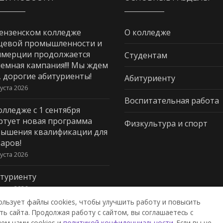
ензенском колледже
О колледже
щевой промышленности и
мерции продолжается
Студентам
емная кампания!!! Мы ждем
, дорогие абитуриенты!
Абитуриенту
густа 2026
Воспитательная работа
олледже с 1 сентября
ртует новая программа
Физкультура и спорт
ышения квалификации для
аров!
густа 2026
туриенту
густа 2026
ользует файлы cookies, чтобы улучшить работу и повысить
ь сайта. Продолжая работу с сайтом, вы соглашаетесь с
ем нами cookies и
политикой конфиденциальности
. Если вы не