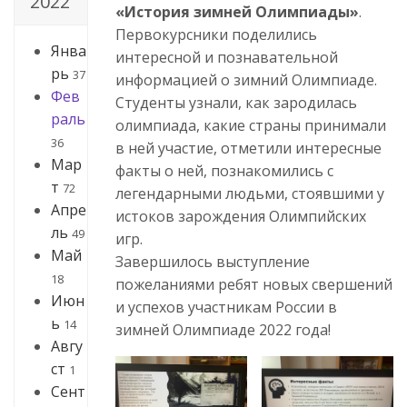
2022
«История зимней Олимпиады»
.
Первокурсники поделились
Янва
интересной и познавательной
рь
37
информацией о зимний Олимпиаде.
Фев
Студенты узнали, как зародилась
раль
олимпиада, какие страны принимали
36
в ней участие, отметили интересные
Мар
факты о ней, познакомились с
т
72
легендарными людьми, стоявшими у
Апре
истоков зарождения Олимпийских
ль
49
игр.
Май
Завершилось выступление
18
пожеланиями ребят новых свершений
Июн
и успехов участникам России в
ь
14
зимней Олимпиаде 2022 года!
Авгу
ст
1
Сент