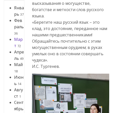
высказывания о могуществе,
Янва
богатстве и меткости слов русского
рь
37
языка.
Фев
«Берегите наш русский язык – это
раль
клад, это достояние, переданное нам
36
нашими предшественниками!
Мар
Обращайтесь почтительно с этим
т
72
могущественным орудием; в руках
Апре
умелых оно в состоянии совершать
ль
49
чудеса».
Май
И.С. Тургенев.
18
Июн
ь
14
Авгу
ст
1
Сент
ябрь