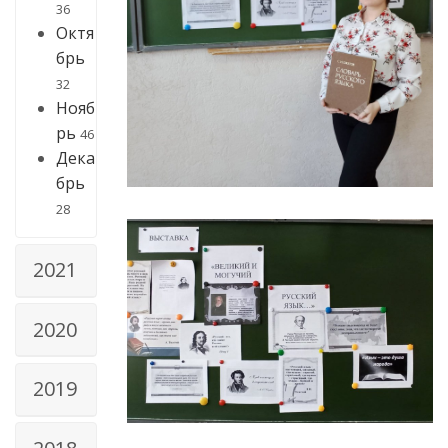
36
Октя
брь
32
Нояб
рь
46
Дека
брь
28
2021
2020
2019