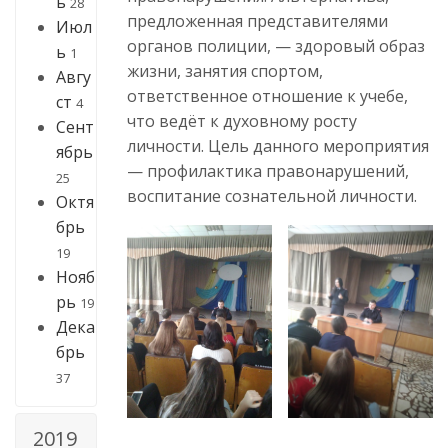
ь
28
предложенная представителями
Июл
органов полиции, — здоровый образ
ь
1
жизни, занятия спортом,
Авгу
ответственное отношение к учебе,
ст
4
что ведёт к духовному росту
Сент
личности. Цель данного мероприятия
ябрь
— профилактика правонарушений,
25
воспитание сознательной личности.
Октя
брь
19
Нояб
рь
19
Дека
брь
37
2019