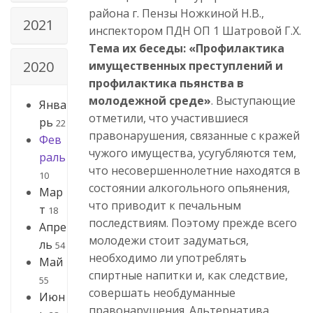
района г. Пензы Ножкиной Н.В.,
2021
инспектором ПДН ОП 1 Шатровой Г.Х.
Тема их беседы: «Профилактика
2020
имущественных преступлений и
профилактика пьянства в
молодежной среде»
. Выступающие
Янва
отметили, что участившиеся
рь
22
правонарушения, связанные с кражей
Фев
чужого имущества, усугубляются тем,
раль
что несовершеннолетние находятся в
10
состоянии алкогольного опьянения,
Мар
что приводит к печальным
т
18
последствиям. Поэтому прежде всего
Апре
молодежи стоит задуматься,
ль
54
необходимо ли употреблять
Май
спиртные напитки и, как следствие,
55
совершать необдуманные
Июн
правонарушения. Альтернатива,