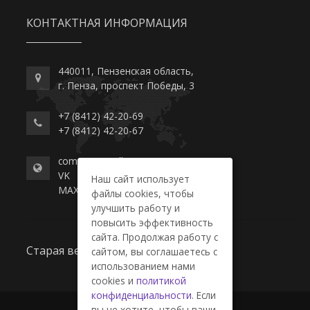
КОНТАКТНАЯ ИНФОРМАЦИЯ
440011, Пензенская область,
г. Пенза, проспект Победы, 3
+7 (8412) 42-20-69
+7 (8412) 42-20-67
commerce-college.ru
VK
Наш сайт использует
MAX
файлы cookies, чтобы
улучшить работу и
повысить эффективность
сайта. Продолжая работу с
Старая версия сайта
сайтом, вы соглашаетесь с
использованием нами
cookies и
политикой
конфиденциальности
. Если
вы не хотите, чтобы ваши