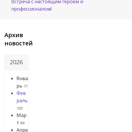
Встреча с настоящим героем и
профессионалом!
Архив
новостей
2026
Янва
рь
71
Фев
раль
103
Мар
т
84
Апре