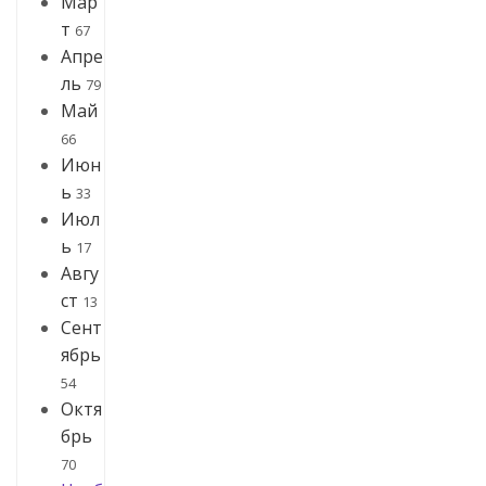
Мар
т
67
Апре
ль
79
Май
66
Июн
ь
33
Июл
ь
17
Авгу
ст
13
Сент
ябрь
54
Октя
брь
70