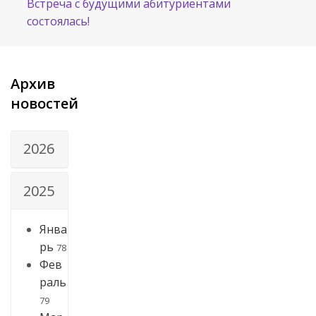
Встреча с будущими абитуриентами
состоялась!
Архив
новостей
2026
2025
Янва
рь
78
Фев
раль
79