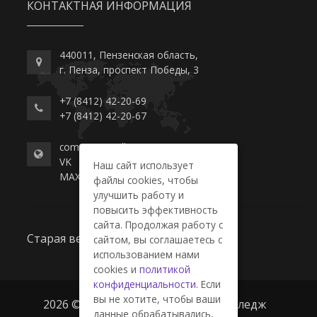
КОНТАКТНАЯ ИНФОРМАЦИЯ
440011, Пензенская область,
г. Пенза, проспект Победы, 3
+7 (8412) 42-20-69
+7 (8412) 42-20-67
commerce-college.ru
VK
Наш сайт использует
MAX
файлы cookies, чтобы
улучшить работу и
повысить эффективность
сайта. Продолжая работу с
Старая версия сайта
сайтом, вы соглашаетесь с
использованием нами
cookies и
политикой
конфиденциальности
. Если
вы не хотите, чтобы ваши
2026 © ГАПОУ ПО "Пензенский колледж
данные обрабатывались,