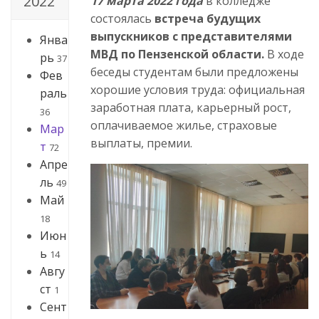
2022
17 марта 2022 года
в колледже
состоялась
встреча будущих
выпускников с представителями
Янва
МВД по Пензенской области.
В ходе
рь
37
беседы студентам были предложены
Фев
хорошие условия труда: официальная
раль
заработная плата, карьерный рост,
36
оплачиваемое жилье, страховые
Мар
выплаты, премии.
т
72
Апре
ль
49
Май
18
Июн
ь
14
Авгу
ст
1
Сент