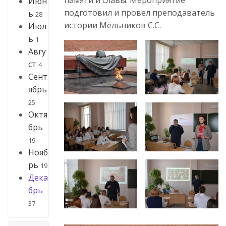
Июн
подготовил и провел преподаватель
ь
28
истории Мельников С.С.
Июл
ь
1
Авгу
ст
4
Сент
ябрь
25
Октя
брь
19
Нояб
рь
19
Дека
брь
37