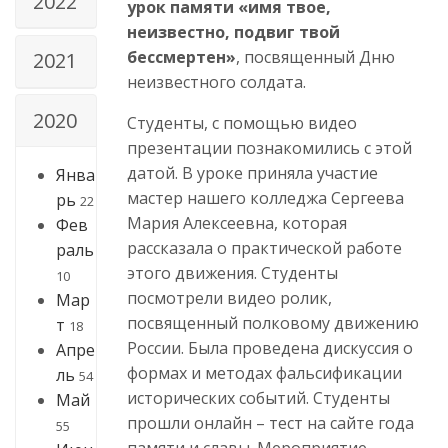
2022
урок памяти «имя твое,
неизвестно, подвиг твой
бессмертен»
, посвященный Дню
2021
неизвестного солдата.
2020
Студенты, с помощью видео
презентации познакомились с этой
датой. В уроке приняла участие
Янва
мастер нашего колледжа Сергеева
рь
22
Мария Алексеевна, которая
Фев
рассказала о практической работе
раль
этого движения. Студенты
10
посмотрели видео ролик,
Мар
посвященный полковому движению
т
18
России. Была проведена дискуссия о
Апре
формах и методах фальсификации
ль
54
исторических событий. Студенты
Май
прошли онлайн – тест на сайте года
55
памяти и славы. Мероприятие