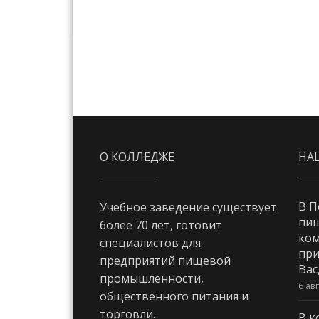
О КОЛЛЕДЖЕ
НА
В П
Учебное заведение существует
пи
более 70 лет, готовит
ком
специалистов для
при
предприятий пищевой
Вас
промышленности,
6 ав
общественного питания и
торговли.
В к