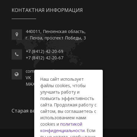
КОНТАКТНАЯ ИНФОРМАЦИЯ
440011, Пензенская область,
г. Пенза, проспект Победы, 3
+7 (8412) 42-20-69
+7 (8412) 42-20-67
commerce-college.ru
VK
Наш сайт использует
MAX
файлы cookies, чтобы
улучшить работу и
повысить эффективность
сайта. Продолжая работу с
Старая версия сайта
сайтом, вы соглашаетесь с
использованием нами
cookies и
политикой
конфиденциальности
. Если
вы не хотите, чтобы ваши