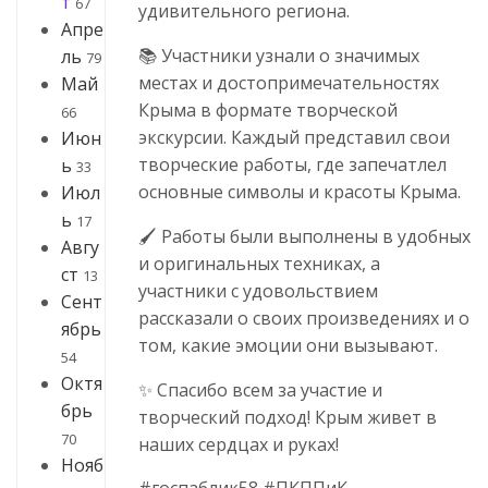
т
67
удивительного региона.
Апре
📚 Участники узнали о значимых
ль
79
местах и достопримечательностях
Май
Крыма в формате творческой
66
экскурсии. Каждый представил свои
Июн
творческие работы, где запечатлел
ь
33
основные символы и красоты Крыма.
Июл
ь
17
🖌️ Работы были выполнены в удобных
Авгу
и оригинальных техниках, а
ст
13
участники с удовольствием
Сент
рассказали о своих произведениях и о
ябрь
том, какие эмоции они вызывают.
54
Октя
✨ Спасибо всем за участие и
брь
творческий подход! Крым живет в
70
наших сердцах и руках!
Нояб
#госпаблик58 #ПКППиК