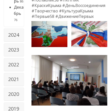
рь
86
#КраскиКрыма #ДеньВоссоединения
Дека
#Творчество #КультураКрыма
брь
#Первые58 #ДвижениеПервых
76
2024
2023
2022
2021
2020
2019