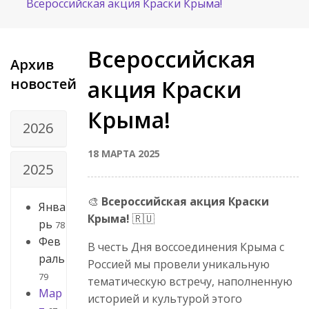
Всероссийская акция Краски Крыма!
Всероссийская
Архив
новостей
акция Краски
Крыма!
2026
18 МАРТА 2025
2025
🎨
Всероссийская акция Краски
Янва
Крыма!
🇷🇺
рь
78
Фев
В честь Дня воссоединения Крыма с
раль
Россией мы провели уникальную
79
тематическую встречу, наполненную
Мар
историей и культурой этого