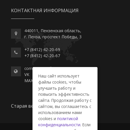
КОНТАКТНАЯ ИНФОРМАЦИЯ
440011, Пензенская область,
г. Пенза, проспект Победы, 3
+7 (8412) 42-20-69
+7 (8412) 42-20-67
commerce-college.ru
VK
Наш сайт использует
MAX
файлы cookies, чтобы
улучшить работу и
повысить эффективность
сайта. Продолжая работу с
Старая версия сайта
сайтом, вы соглашаетесь с
использованием нами
cookies и
политикой
конфиденциальности
. Если