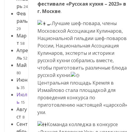
фестивале «Русская кухня – 2023» в
рь
24
г. Москве
.
Фев
раль
Лучшие шеф-повара, члены
29
Московской Ассоциации Кулинаров,
Мар
Национальной гильдии шеф-поваров
т
58
России, Национальная Ассоциация
Апре
Кулинаров, эксперты и историки
ль
52
русской кухни собрались вместе,
Май
чтобы приготовить различные блюда
80
русской кухни.
Июн
Центральная площадь Кремля в
ь
35
Измайлово стала площадкой для
Июл
проведения конкурса по
ь
15
приготовлению настоящей «царской»
Авгу
ухи.
ст
8
Сент
Команда колледжа в конкурсе
ябрь