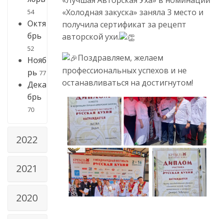
«Лучшая Авторская Уха» в номинации
«Холодная закуска» заняла 3 место и
54
Октя
получила сертификат за рецепт
брь
авторской ухи.
52
Поздравляем, желаем
Нояб
профессиональных успехов и не
рь
77
останавливаться на достигнутом!
Дека
брь
70
2022
2021
2020