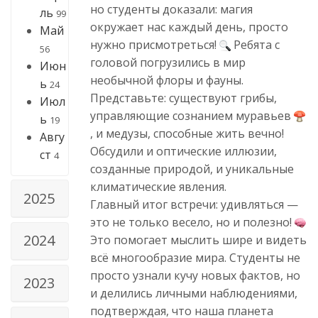
но студенты доказали: магия
ль
99
окружает нас каждый день, просто
Май
нужно присмотреться!
Ребята с
56
головой погрузились в мир
Июн
необычной флоры и фауны.
ь
24
Представьте: существуют грибы,
Июл
управляющие сознанием муравьев
ь
19
, и медузы, способные жить вечно!
Авгу
Обсудили и оптические иллюзии,
ст
4
созданные природой, и уникальные
климатические явления.
2025
Главный итог встречи: удивляться —
это не только весело, но и полезно!
2024
Это помогает мыслить шире и видеть
всё многообразие мира. Студенты не
просто узнали кучу новых фактов, но
2023
и делились личными наблюдениями,
подтверждая, что наша планета