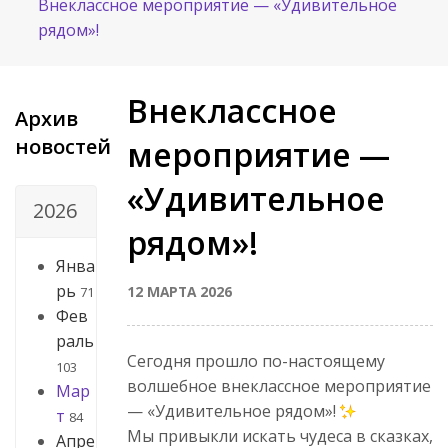
Внеклассное мероприятие — «Удивительное
рядом»!
Внеклассное
Архив
новостей
мероприятие —
«Удивительное
2026
рядом»!
Янва
рь
12 МАРТА 2026
71
Фев
раль
Сегодня прошло по-настоящему
103
волшебное внеклассное мероприятие
Мар
— «Удивительное рядом»!
т
84
Мы привыкли искать чудеса в сказках,
Апре