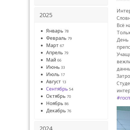
Интер
2025
Словн
Всё н
Январь
78
Тольк
Февраль
79
День 
Март
67
препо
Апрель
79
Учащи
Май
66
вежли
Июнь
33
данны
Июль
17
Затро
Август
13
Студе
Сентябрь
54
интер
Октябрь
70
#госп
Ноябрь
86
Декабрь
76
2024