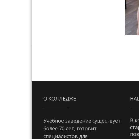
О КОЛЛЕДЖЕ
НА
В к
Учебное заведение существует
ста
более 70 лет, готовит
пов
специалистов для