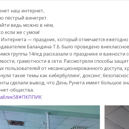
нет наш интернет,
о пёстрый винегрет.
айти ведь можно в нём,
о если же с умом!
Интернета — праздник, который отмечается ежегодно 3
давателем Баландина Т.Б. было проведено внеклассное
мся группы 14пкд рассказали о празднике и важности 
вости, грамотности в сети. Рассмотрели способы защ
х пользователей от несанкционированного доступа, к
нули такие темы как кибербуллинг, доксинг, безопаснос
нты сделали вывод, что День Рунета имеет большое зн
нет-общества.
аблик58
#ПКППИК