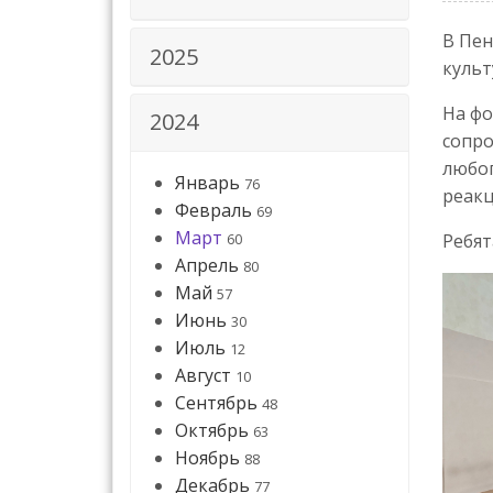
В Пе
2025
культ
На фо
2024
сопро
любо
Январь
76
реак
Февраль
69
Март
60
Ребят
Апрель
80
Май
57
Июнь
30
Июль
12
Август
10
Сентябрь
48
Октябрь
63
Ноябрь
88
Декабрь
77