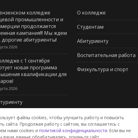
ензенском колледже
О колледже
щевой промышленности и
мерции продолжается
Студентам
емная кампания!!! Мы ждем
, дорогие абитуриенты!
Абитуриенту
густа 2026
Воспитательная работа
олледже с 1 сентября
ртует новая программа
Физкультура и спорт
ышения квалификации для
аров!
густа 2026
туриенту
густа 2026
ользует файлы cookies, чтобы улучшить работу и повысить
ь сайта. Продолжая работу с сайтом, вы соглашаетесь с
ем нами cookies и
политикой конфиденциальности
. Если вы не
дж пищевой промышленности и
ы ваши данные обрабатывались, покиньте сайт.