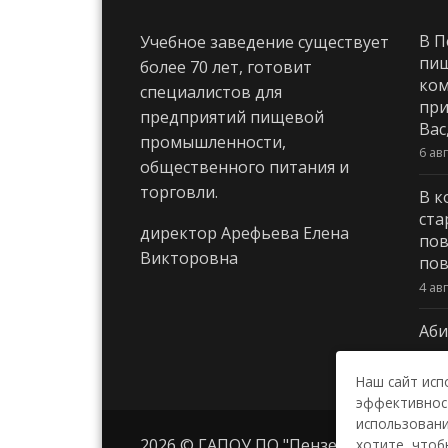
В П
Учебное заведение существует
пи
более 70 лет, готовит
ком
специалистов для
при
предприятий пищевой
Вас
промышленности,
6 ав
общественного питания и
торговли.
В к
ста
директор Арефьева Елена
пов
Викторовна
пов
4 ав
Аби
3 ав
Наш сайт исп
эффективност
использовани
2026 © ГАПОУ ПО "Пензенский колле
хотите, чтоб