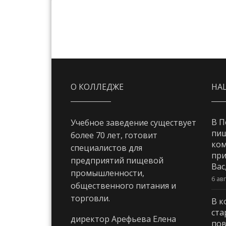
О КОЛЛЕДЖЕ
НА
В П
Учебное заведение существует
пи
более 70 лет, готовит
ком
специалистов для
при
предприятий пищевой
Вас
промышленности,
6 ав
общественного питания и
торговли.
В к
ста
директор Арефьева Елена
пов