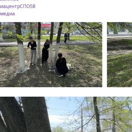
иацентрСПО58
медиа