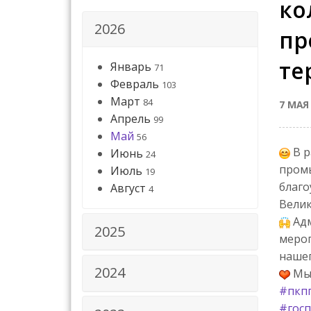
ко
2026
пр
те
Январь
71
Февраль
103
Март
84
7 МАЯ
Апрель
99
Май
56
В р
Июнь
24
промы
Июль
19
благо
Август
4
Вели
Адм
2025
мероп
нашег
2024
Мы 
#пкп
#госп