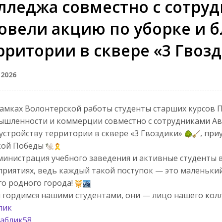
лледжа совместно с сотру
овели акцию по уборке и б
рритории в сквере «3 Гвоз
 2026
амках Волонтерской работы студенты старших курсов 
шленности и коммерции совместно с сотрудниками Ав
устройству территории в сквере «3 Гвоздики»
, пр
кой Победы
инистрация учебного заведения и активные студенты 
риятиях, ведь каждый такой поступок — это маленьки
о родного города!
гордимся нашими студентами, они — лицо нашего колл
пик
аблик58