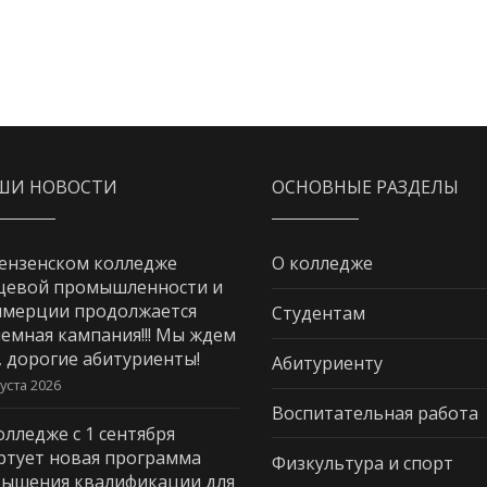
ШИ НОВОСТИ
ОСНОВНЫЕ РАЗДЕЛЫ
ензенском колледже
О колледже
щевой промышленности и
мерции продолжается
Студентам
емная кампания!!! Мы ждем
, дорогие абитуриенты!
Абитуриенту
густа 2026
Воспитательная работа
олледже с 1 сентября
ртует новая программа
Физкультура и спорт
ышения квалификации для