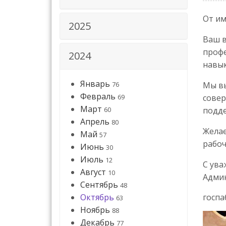
От им
2025
Ваш в
профе
2024
навык
Январь
76
Мы вы
Февраль
69
совер
Март
60
подде
Апрель
80
Желае
Май
57
рабоч
Июнь
30
Июль
12
С ува
Август
10
Адми
Сентябрь
48
Октябрь
госп
63
Ноябрь
88
Декабрь
77