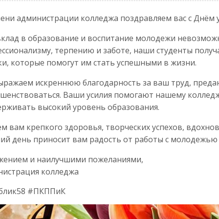
ени администрации колледжа поздравляем вас с Днём у
клад в образование и воспитание молодежи невозмож
ссионализму, терпению и заботе, наши студенты полу
и, которые помогут им стать успешными в жизни.
ражаем искреннюю благодарность за ваш труд, предан
шенствоваться. Ваши усилия помогают нашему колледж
рживать высокий уровень образования.
м вам крепкого здоровья, творческих успехов, вдохнов
ий день приносит вам радость от работы с молодежью и
жением и наилучшими пожеланиями,
нистрация колледжа
аблик58 #ПКППиК