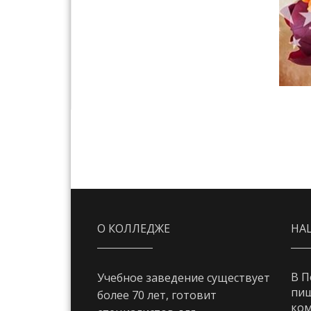
О КОЛЛЕДЖЕ
НА
В П
Учебное заведение существует
пи
более 70 лет, готовит
ком