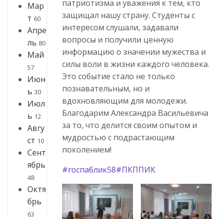
патриотизма и уважения к тем, кто
Мар
защищал нашу страну. Студенты с
т
60
интересом слушали, задавали
Апре
вопросы и получили ценную
ль
80
информацию о значении мужества и
Май
силы воли в жизни каждого человека.
57
Это событие стало не только
Июн
познавательным, но и
ь
30
вдохновляющим для молодежи.
Июл
Благодарим Александра Васильевича
ь
12
за то, что делится своим опытом и
Авгу
мудростью с подрастающим
ст
10
поколением!
Сент
ябрь
#госпаблик58
#ПКППИК
48
Октя
брь
63