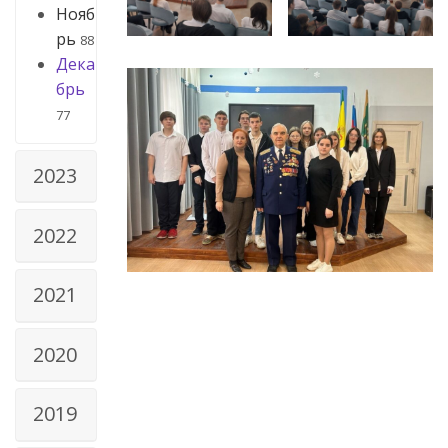
Нояб
рь
88
Дека
брь
77
2023
2022
2021
2020
2019