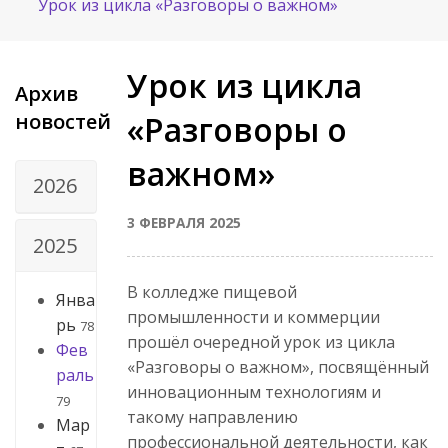
Урок из цикла «Разговоры о важном»
Урок из цикла
Архив
новостей
«Разговоры о
важном»
2026
3 ФЕВРАЛЯ 2025
2025
В колледже пищевой
Янва
промышленности и коммерции
рь
78
прошёл очередной урок из цикла
Фев
«Разговоры о важном», посвящённый
раль
инновационным технологиям и
79
такому направлению
Мар
профессиональной деятельности, как