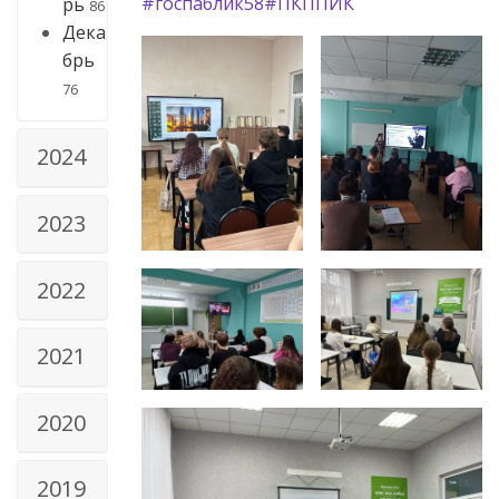
#госпаблик58
#ПКППИК
рь
86
Дека
брь
76
2024
2023
2022
2021
2020
2019