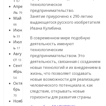
т
67
технологическое
Апре
предпринимательство.
ль
79
Занятие приурочено к 290-летию
Май
выдающегося русского изобретателя
66
Ивана Кулибина.
Июн
ь
33
В современном мире подобную
Июл
деятельность именуют
ь
17
технологическим
Авгу
предпринимательством. Это
ст
13
деятельность, связанная с созданием
Сент
новых технологий и их внедрением в
ябрь
жизнь, что позволяет создавать
54
новые возможности для реализации
Октя
человеческого потенциала и, как
брь
следствие, открывать новые
70
горизонты для развития страны.
Нояб