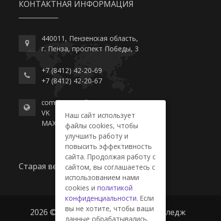
КОНТАКТНАЯ ИНФОРМАЦИЯ
440011, Пензенская область,
г. Пенза, проспект Победы, 3
+7 (8412) 42-20-69
+7 (8412) 42-20-67
commerce-college.ru
VK
Наш сайт использует
MAX
файлы cookies, чтобы
улучшить работу и
повысить эффективность
сайта. Продолжая работу с
Старая версия сайта
сайтом, вы соглашаетесь с
использованием нами
cookies и
политикой
конфиденциальности
. Если
вы не хотите, чтобы ваши
2026 © ГАПОУ ПО "Пензенский колледж
данные обрабатывались,