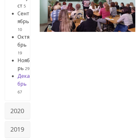
ст
5
Сент
ябрь
10
Октя
брь
19
Нояб
рь
29
Дека
брь
67
2020
2019