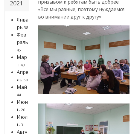
призывом к ребятам быть добрее:
2021
«Все мы разные, поэтому нуждаемся
во внимании друг к другу»
Янва
рь
38
Фев
раль
45
Мар
т
43
Апре
ль
50
Май
44
Июн
ь
20
Июл
ь
3
Авгу