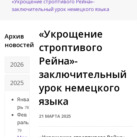
«Укрощение строптивого Рейна»-
заключительный урок немецкого языка
«Укрощение
Архив
новостей
строптивого
Рейна»-
2026
заключительный
2025
урок немецкого
языка
Янва
рь
78
Фев
21 МАРТА 2025
раль
79