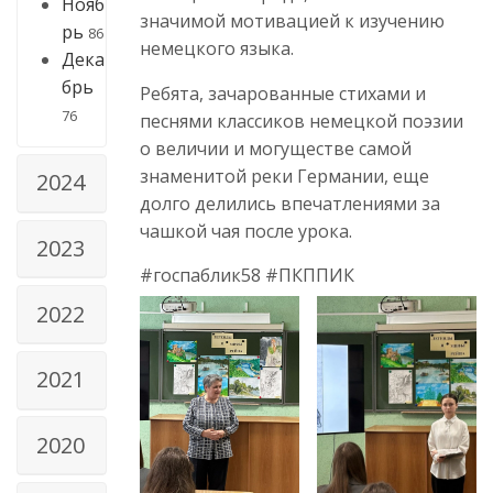
Нояб
значимой мотивацией к изучению
рь
86
немецкого языка.
Дека
брь
Ребята, зачарованные стихами и
76
песнями классиков немецкой поэзии
о величии и могуществе самой
знаменитой реки Германии, еще
2024
долго делились впечатлениями за
чашкой чая после урока.
2023
#госпаблик58 #ПКППИК
2022
2021
2020