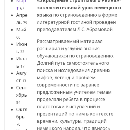
«Укрощение строптивого Рейна»-
Мар
заключительный урок немецкого
т
67
языка
по страноведению в форме
Апре
литературной гостиной проведен
ль
79
преподавателем Л.С. Абрамовой.
Май
66
Рассматриваемый материал
Июн
расширил и углубил знания
ь
33
обучающихся по страноведению.
Июл
Долгий путь самостоятельного
ь
17
поиска и исследования древних
Авгу
мифов, легенд и проблем
ст
13
современности по заранее
Сент
предложенным учителем темам
ябрь
проделали ребята в процессе
54
подготовки выступлений и
Октя
презентаций по ним в контексте
брь
времени, культуры, традиций
70
немецкого народа, что явилось