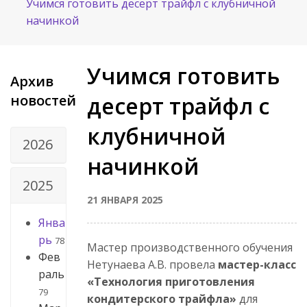
Учимся готовить десерт трайфл с клубничной
начинкой
Учимся готовить
Архив
новостей
десерт трайфл с
клубничной
2026
начинкой
2025
21 ЯНВАРЯ 2025
Янва
рь
78
Мастер производственного обучения
Фев
Нетунаева А.В. провела
мастер-класс
раль
«Технология приготовления
79
кондитерского трайфла»
для