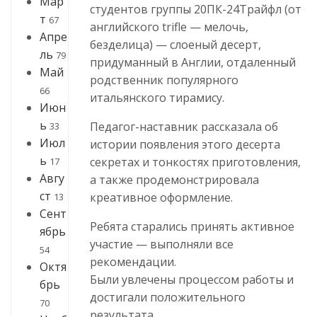
Мар
студентов группы 20ПК-24Трайфл (от
т
67
английского trifle — мелочь,
Апре
безделица) — слоеный десерт,
ль
79
придуманный в Англии, отдаленный
Май
родственник популярного
66
итальянского тирамису.
Июн
ь
Педагог-наставник рассказала об
33
Июл
истории появления этого десерта
ь
секретах и тонкостях приготовления,
17
Авгу
а также продемонстрировала
ст
креативное оформление.
13
Сент
Ребята старались принять активное
ябрь
участие — выполняли все
54
рекомендации.
Октя
Были увлечены процессом работы и
брь
достигали положительного
70
результата.