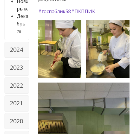
Нояб
рь
86
#госпаблик58
#ПКППИК
Дека
брь
76
2024
2023
2022
2021
2020