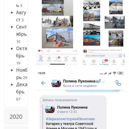
ь
3
Авгу
ст
5
Сент
ябрь
10
Октя
брь
19
Нояб
рь
29
Дека
брь
67
2020