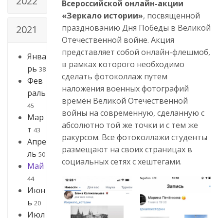
2022
Всероссийской онлайн-акции
«Зеркало истории»
, посвященной
празднованию Дня Победы в Великой
2021
Отечественной войне. Акция
представляет собой онлайн-флешмоб,
Янва
в рамках которого необходимо
рь
38
сделать фотоколлаж путем
Фев
наложения военных фотографий
раль
времён Великой Отечественной
45
войны на современную, сделанную с
Мар
абсолютно той же точки и с тем же
т
43
ракурсом. Все фотоколлажи студенты
Апре
размещают на своих страницах в
ль
50
социальных сетях с хештегами.
Май
44
Июн
ь
20
Июл