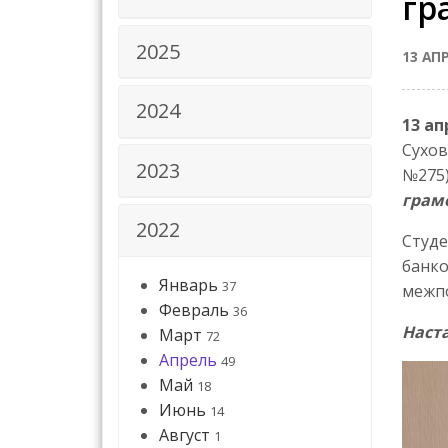
гр
2025
13 АП
2024
13 ап
Сухов
2023
№275
грам
2022
Студе
банко
Январь
37
межпо
Февраль
36
Наст
Март
72
Апрель
49
Май
18
Июнь
14
Август
1