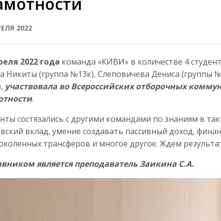
амотности
РЕЛЯ 2022
реля 2022 года
команда «КИВИ» в количестве 4 студент
а Никиты (группа №13к), Слеповичева Дениса (группы №
),
участвовала во Всероссийских отборочных комму
отности
.
нты состязались с другими командами по знаниям в таки
вский вклад, умение создавать пассивный доход, фина
коленных трансферов и многое другое. Ждём результа
авником является преподаватель Заикина С.А.