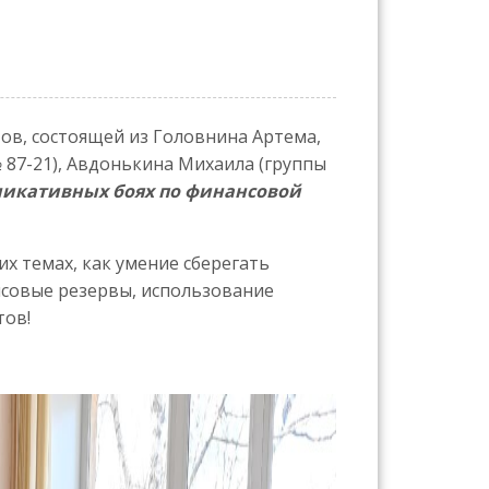
ов, состоящей из Головнина Артема,
 87-21), Авдонькина Михаила (группы
никативных боях по финансовой
х темах, как умение сберегать
нсовые резервы, использование
тов!