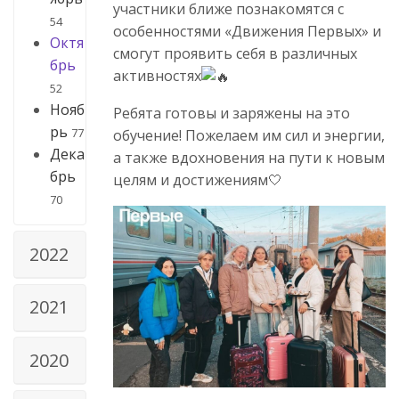
участники ближе познакомятся с
54
особенностями «Движения Первых» и
Октя
смогут проявить себя в различных
брь
активностях
52
Нояб
Ребята готовы и заряжены на это
рь
77
обучение! Пожелаем им сил и энергии,
Дека
а также вдохновения на пути к новым
брь
целям и достижениям🤍
70
2022
2021
2020