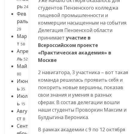
Уже начало октября оказалось для
рь
24
студентов Пензенского колледжа
Фев
пищевой промышленности и
раль
коммерции насыщенным на события.
29
Делегация Пензенской области
Мар
принимает
участие в
т
58
Всероссийском проекте
Апре
«Практическая академия» в
ль
52
Москве
Май
‍2 навигатора, 3 участника – вот такая
80
команда решилась проявить себя и
Июн
покорить новые вершины, показав
ь
35
свои знания и умения в разных
Июл
сферах. В состав делегации вошли
ь
15
наши студенты Проворкин Максим и
Авгу
Булдыгина Вероника.
ст
8
Сент
В рамках академии с 9 по 12 октября
ябрь