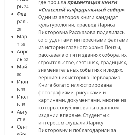
где прошла
презентация книги
рь
24
«Спасский кафедральный собор»
.
Фев
Один из авторов книги кандидат
раль
культурологии, краевед Лариса
29
Викторовна Рассказова поделилась
Мар
со студентами интересными фактами
т
58
из истории главного храма Пензы,
Апре
рассказала о пяти зданиях собора, их
ль
52
строительстве, святынях, традициях,
Май
знаменательных событиях и людях,
80
вершивших историю Первохрама.
Июн
Книга богато иллюстрирована
ь
35
фотографиями, рисунками и
Июл
картинами, документами, многие из
ь
15
которых опубликованы в данном
Авгу
издании впервые. Студенты с
ст
8
интересом слушали Ларису
Сент
Викторовну и поблагодарили за
ябрь