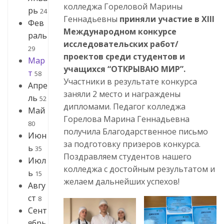
колледжа Гореловой Марины
рь
24
Геннадьевны
приняли участие в ХIII
Фев
Международном конкурсе
раль
исследовательских работ/
29
проектов среди студентов и
Мар
учащихся “ОТКРЫВАЮ МИР”.
т
58
Участники в результате конкурса
Апре
заняли 2 место и награждены
ль
52
дипломами. Педагог колледжа
Май
Горелова Марина Геннадьевна
80
получила Благодарственное письмо
Июн
за подготовку призеров конкурса.
ь
35
Поздравляем студентов нашего
Июл
колледжа с достойным результатом и
ь
15
желаем дальнейших успехов!
Авгу
ст
8
Сент
ябрь