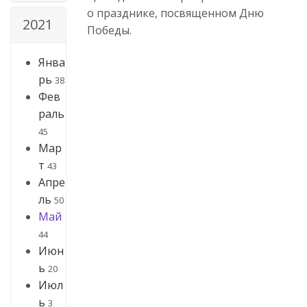
о празднике, посвященном Дню
2021
Победы.
Янва
рь
38
Фев
раль
45
Мар
т
43
Апре
ль
50
Май
44
Июн
ь
20
Июл
ь
3