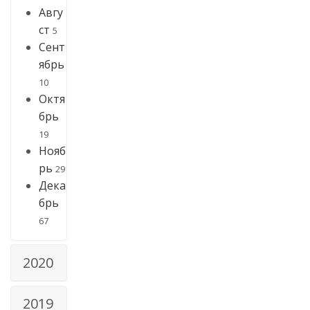
Авгу
ст
5
Сент
ябрь
10
Октя
брь
19
Нояб
рь
29
Дека
брь
67
2020
2019