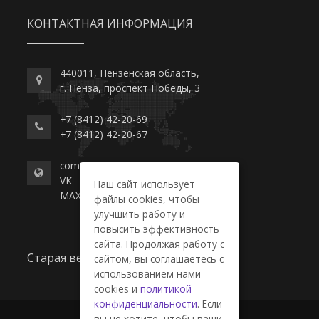
КОНТАКТНАЯ ИНФОРМАЦИЯ
440011, Пензенская область,
г. Пенза, проспект Победы, 3
+7 (8412) 42-20-69
+7 (8412) 42-20-67
commerce-college.ru
VK
Наш сайт использует
MAX
файлы cookies, чтобы
улучшить работу и
повысить эффективность
сайта. Продолжая работу с
Старая версия сайта
сайтом, вы соглашаетесь с
использованием нами
cookies и
политикой
конфиденциальности
. Если
вы не хотите, чтобы ваши