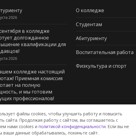
туриенту
О колледже
густа 2026
Студентам
 сентября в колледже
ртует долгожданное
Абитуриенту
ышение квалификации для
давцов!
Воспитательная работа
густа 2026
Физкультура и спорт
ашем колледже настоящий
отаж! Приемная комиссия
отает на полную
ность, и мы готовим
ущих профессионалов!
юля 2026
ользует файлы cookies, чтобы улучшить работу и повысить
ь сайта. Продолжая работу с сайтом, вы соглашаетесь с
ем нами cookies и
политикой конфиденциальности
. Если вы не
дж пищевой промышленности и
ы ваши данные обрабатывались, покиньте сайт.