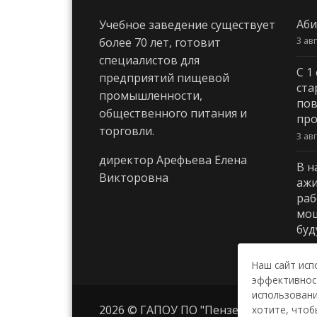
Аби
Учебное заведение существует
3 ав
более 70 лет, готовит
специалистов для
С 1
предприятий пищевой
ста
промышленности,
пов
общественного питания и
про
торговли.
3 ав
директор Арефьева Елена
В н
Викторовна
ажи
раб
мощ
буд
29 и
Наш сайт исп
эффективност
использовани
2026 © ГАПОУ ПО "Пензенский колле
хотите, чтоб