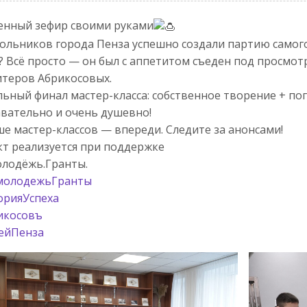
енный зефир своими руками
ольников города Пенза успешно создали партию самого
? Всё просто — он был с аппетитом съеден под просмо
теров Абрикосовых.
ьный финал мастер-класса: собственное творение + пог
вательно и очень душевно!
е мастер-классов — впереди. Следите за анонсами!
т реализуется при поддержке
лодёжь.Гранты.
молодежьГранты
орияУспеха
икосовъ
ейПенза