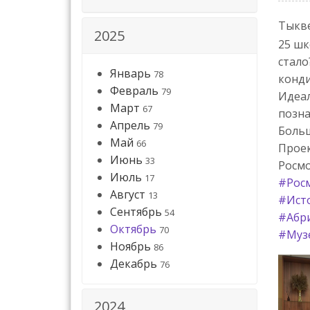
Тыкв
2025
25 шк
стало
Январь
78
конди
Февраль
79
Идеал
Март
67
позна
Апрель
79
Больш
Май
66
Проек
Июнь
33
Росмо
Июль
17
#Рос
Август
13
#Ист
Сентябрь
54
#Абр
Октябрь
70
#Муз
Ноябрь
86
Декабрь
76
2024