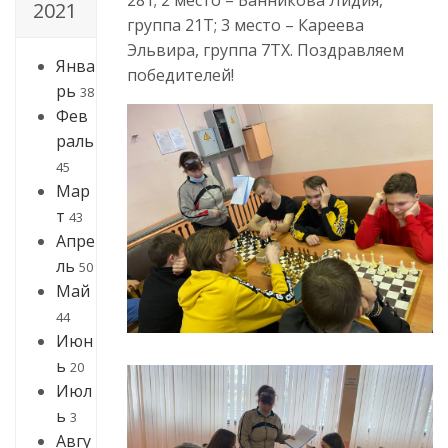
2021
группа 21Т; 3 место – Кареева
Эльвира, группа 7ТХ. Поздравляем
Янва
победителей!
рь
38
Фев
раль
45
Мар
т
43
Апре
ль
50
Май
44
Июн
ь
20
Июл
ь
3
Авгу