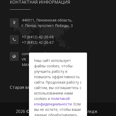
КОНТАКТНАЯ ИНФОРМАЦИЯ
440011, Пензенская область,
г. Пенза, проспект Победы, 3
+7 (8412) 42-20-69
+7 (8412) 42-20-67
commerce-college.ru
VK
Наш сайт использует
MAX
файлы cookies, чтобы
улучшить работу и
повысить эффективность
сайта. Продолжая работу с
Старая версия сайта
сайтом, вы соглашаетесь с
использованием нами
cookies и
политикой
конфиденциальности
. Если
вы не хотите, чтобы ваши
2026 © ГАПОУ ПО "Пензенский колледж
данные обрабатывались,