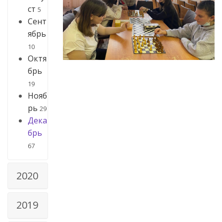
ст
5
Сент
ябрь
10
Октя
брь
19
Нояб
рь
29
Дека
брь
67
2020
2019