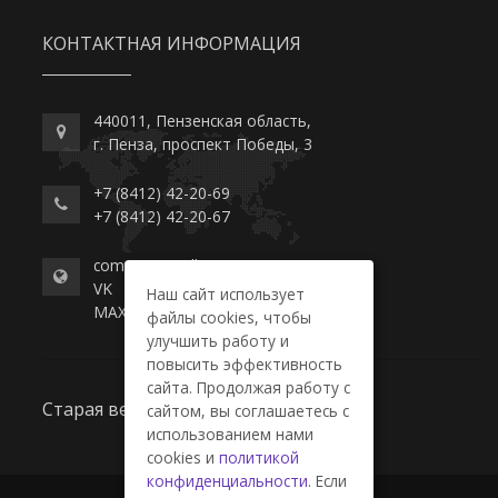
КОНТАКТНАЯ ИНФОРМАЦИЯ
440011, Пензенская область,
г. Пенза, проспект Победы, 3
+7 (8412) 42-20-69
+7 (8412) 42-20-67
commerce-college.ru
VK
Наш сайт использует
MAX
файлы cookies, чтобы
улучшить работу и
повысить эффективность
сайта. Продолжая работу с
Старая версия сайта
сайтом, вы соглашаетесь с
использованием нами
cookies и
политикой
конфиденциальности
. Если