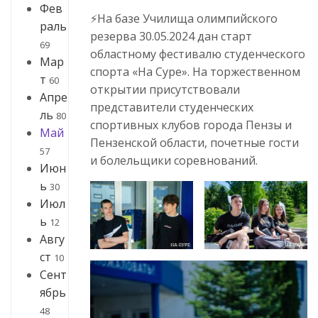
Фев
⚡️На базе Училища олимпийского
раль
резерва 30.05.2024 дан старт
69
областному фестивалю студенческого
Мар
спорта «На Суре». На торжественном
т
60
открытии присутствовали
Апре
представители студенческих
ль
80
спортивных клубов города Пензы и
Май
Пензенской области, почетные гости
57
и болельщики соревнований.
Июн
ь
30
Июл
ь
12
Авгу
ст
10
Сент
ябрь
48