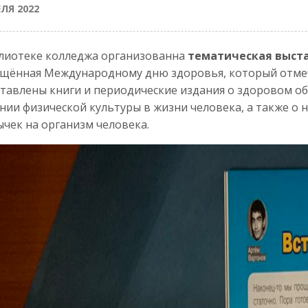
ЕЛЯ 2022
лиотеке колледжа организованна
тематическая выста
щённая Международному дню здоровья, который отмеча
тавлены книги и периодические издания о здоровом о
нии физической культуры в жизни человека, а также о
чек на организм человека.