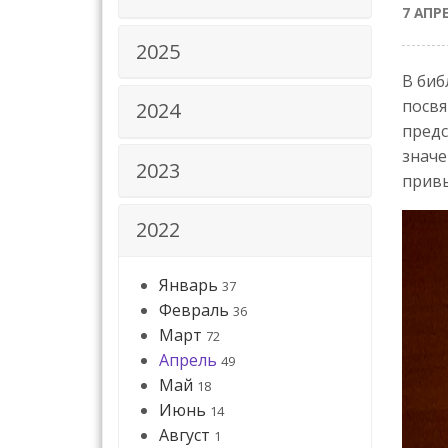
7 АПР
2025
В биб
посвя
2024
предс
значе
2023
привы
2022
Январь
37
Февраль
36
Март
72
Апрель
49
Май
18
Июнь
14
Август
1