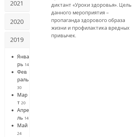
2021
диктант «Уроки здоровья». Цель
данного мероприятия –
пропаганда здорового образа
2020
жизни и профилактика вредных
привычек.
2019
Янва
рь
14
Фев
раль
30
Мар
т
20
Апре
ль
14
Май
24