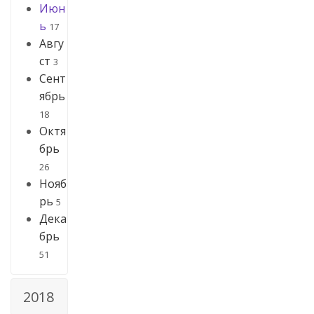
Июн
ь
17
Авгу
ст
3
Сент
ябрь
18
Октя
брь
26
Нояб
рь
5
Дека
брь
51
2018