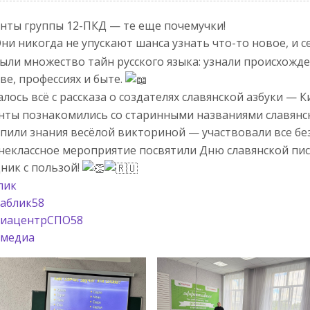
нты группы 12-ПКД — те еще почемучки!
ни никогда не упускают шанса узнать что-то новое, и с
ыли множество тайн русского языка: узнали происхожде
ве, профессиях и быте.
алось всё с рассказа о создателях славянской азбуки —
нты познакомились со старинными названиями славянск
пили знания весёлой викториной — участвовали все бе
неклассное мероприятие посвятили Дню славянской пис
ник с пользой!
пик
аблик58
иацентрСПО58
медиа