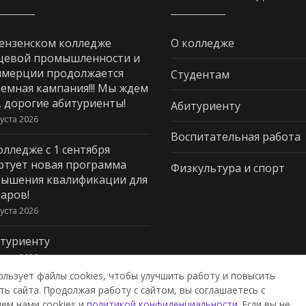
ензенском колледже
О колледже
щевой промышленности и
мерции продолжается
Студентам
емная кампания!!! Мы ждем
, дорогие абитуриенты!
Абитуриенту
густа 2026
Воспитательная работа
олледже с 1 сентября
ртует новая программа
Физкультура и спорт
ышения квалификации для
аров!
густа 2026
туриенту
густа 2026
ользует файлы cookies, чтобы улучшить работу и повысить
ь сайта. Продолжая работу с сайтом, вы соглашаетесь с
ем нами cookies и
политикой конфиденциальности
. Если вы не