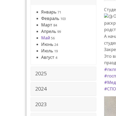
Студе
Январь
71
О
Февраль
103
раскр
Март
84
родст
Апрель
99
А нач
Май
56
студе
Июнь
24
Закре
Июль
19
Это в
Август
4
празд
#пкп
2025
#госп
#Мед
2024
#СПО
2023