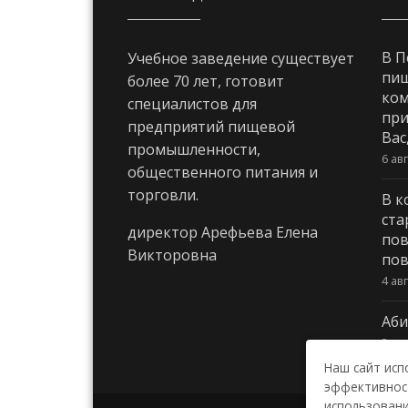
В П
Учебное заведение существует
пи
более 70 лет, готовит
ком
специалистов для
при
предприятий пищевой
Вас
промышленности,
6 ав
общественного питания и
торговли.
В к
ста
директор Арефьева Елена
пов
Викторовна
пов
4 ав
Аби
3 ав
Наш сайт исп
эффективност
использовани