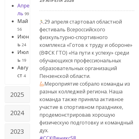
29 АПРЕЛЯ 2026
Апре
ль
99
Май
29 апреля стартовал областной
фестиваль Всероссийского
56
Июн
физкультурно‑спортивного
ь
комплекса «Готов к труду и обороне»
24
Июл
(ВФСК ГТО) «На пути к успеху» среди
ь
обучающихся профессиональных
19
Авгу
образовательных организаций
ст
Пензенской области.
4
Мероприятие собрало команды из
разных колледжей региона. Наша
2025
команда также приняла активное
участие в спортивном празднике,
2024
продемонстрировав хорошую
физическую подготовку и командный
дух.
2023
#ССКФеникс58