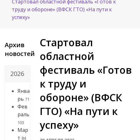
Стартовал областной фестиваль «Готов к
труду и обороне» (ВФСК ГТО) «На пути к
успеху»
Стартовал
Архив
новостей
областной
фестиваль «Готов
2026
к труду и
Янва
обороне» (ВФСК
рь
71
Фев
ГТО) «На пути к
раль
успеху»
103
Мар
т
84