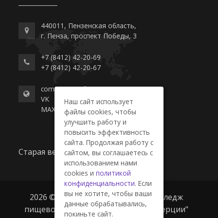
440011, Пензенская область,
г. Пенза, проспект Победы, 3
+7 (8412) 42-20-69
+7 (8412) 42-20-67
commerce-college.ru
VK
Наш сайт использует
MAX
файлы cookies, чтобы
улучшить работу и
повысить эффективность
сайта. Продолжая работу с
Старая версия сайта
сайтом, вы соглашаетесь с
использованием нами
cookies и
политикой
конфиденциальности
. Если
вы не хотите, чтобы ваши
2026 © ГАПОУ ПО "Пензенский колледж
данные обрабатывались,
пищевой промышленности и коммерции"
покиньте сайт.