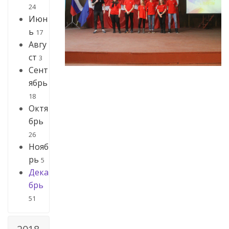
24
Июн
ь
17
Авгу
ст
3
Сент
ябрь
18
Октя
брь
26
Нояб
рь
5
Дека
брь
51