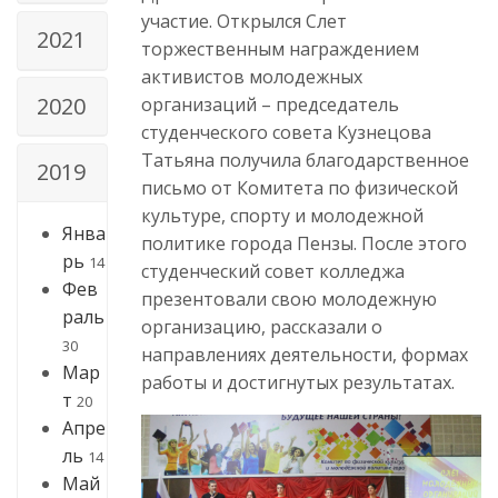
участие. Открылся Слет
2021
торжественным награждением
активистов молодежных
2020
организаций – председатель
студенческого совета Кузнецова
Татьяна получила благодарственное
2019
письмо от Комитета по физической
культуре, спорту и молодежной
Янва
политике города Пензы. После этого
рь
14
студенческий совет колледжа
Фев
презентовали свою молодежную
раль
организацию, рассказали о
30
направлениях деятельности, формах
Мар
работы и достигнутых результатах.
т
20
Апре
ль
14
Май