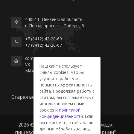
440011, Пензенская область,
г. Пенза, проспект Победы, 3
+7 (8412) 42-20-69
+7 (8412) 42-20-67
commerce-college.ru
VK
Наш сайт использует
MAX
файлы cookies, чтобы
улучшить работу и
повысить эффективность
сайта. Продолжая работу с
Старая версия сайта
сайтом, вы соглашаетесь с
использованием нами
cookies и
политикой
конфиденциальности
. Если
вы не хотите, чтобы ваши
2026 © ГАПОУ ПО "Пензенский колледж
данные обрабатывались,
пищевой промышленности и коммерции"