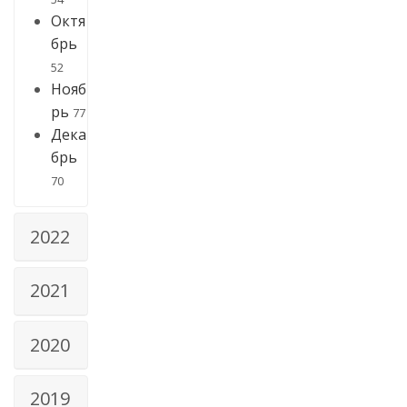
Октя
брь
52
Нояб
рь
77
Дека
брь
70
2022
2021
2020
2019