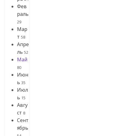
Фев
раль
29
Мар
т
58
Апре
ль
52
Май
80
Июн
ь
35
Июл
ь
15
Авгу
ст
8
Сент
ябрь
54