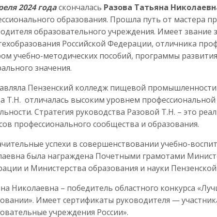
реля 2024 года
скончалась
Разова Татьяна Николаевн
ссионального образования. Прошла путь от мастера п
одителя образовательного учреждения. Имеет звание 
ехобразования Российской Федерации, отличника проф
ом учебно-методических пособий, программы развития 
ального значения.
авляла Пензенский колледж пищевой промышленности и
а Т.Н. отличалась высоким уровнем профессиональной
льности. Стратегия руководства Разовой Т.Н. – это ре
сов профессионального сообщества и образования.
ачительные успехи в совершенствовании учебно-воспи
аевна была награждена Почетными грамотами Министе
ации и Министерства образования и науки Пензенской 
на Николаевна – победитель областного конкурса «Лу
овании». Имеет сертификаты руководителя — участник
овательные учреждения России».