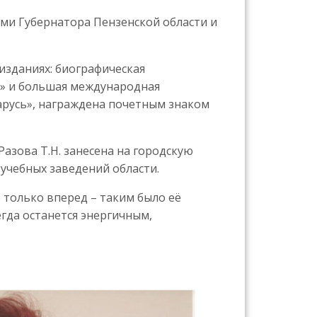
ми Губернатора Пензенской области и
зданиях: биографическая
и» и большая международная
ларусь», награждена почетным знаком
Разова Т.Н. занесена на городскую
учебных заведений области.
 только вперед – таким было её
гда останется энергичным,