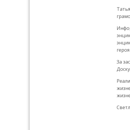
Татья
грамо
Инфор
энцик
энцик
героя
За за
Доску
Реали
жизне
жизн
Светл