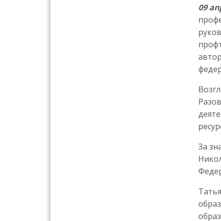
09 ап
профе
руков
профт
автор
федер
Возгл
Разов
деяте
ресур
За зн
Никол
Федер
Татья
образ
образ