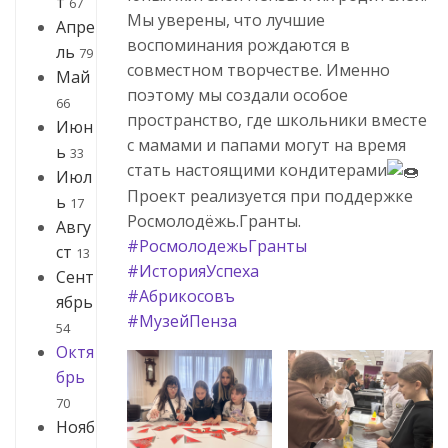
т
67
Мы уверены, что лучшие
Апре
воспоминания рождаются в
ль
79
совместном творчестве. Именно
Май
поэтому мы создали особое
66
пространство, где школьники вместе
Июн
с мамами и папами могут на время
ь
33
стать настоящими кондитерами
Июл
Проект реализуется при поддержке
ь
17
Росмолодёжь.Гранты.
Авгу
#РосмолодежьГранты
ст
13
#ИсторияУспеха
Сент
#Абрикосовъ
ябрь
#МузейПенза
54
Октя
брь
70
Нояб