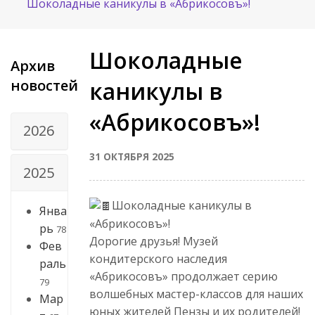
Шоколадные каникулы в «Абрикосовъ»!
Шоколадные
Архив
новостей
каникулы в
«Абрикосовъ»!
2026
31 ОКТЯБРЯ 2025
2025
Шоколадные каникулы в
Янва
«Абрикосовъ»!
рь
78
Дорогие друзья! Музей
Фев
кондитерского наследия
раль
«Абрикосовъ» продолжает серию
79
волшебных мастер-классов для наших
Мар
юных жителей Пензы и их родителей!