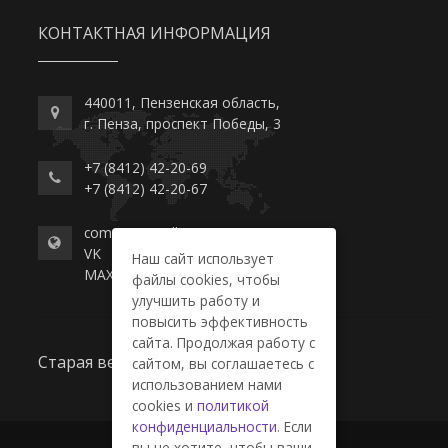
КОНТАКТНАЯ ИНФОРМАЦИЯ
440011, Пензенская область,
г. Пенза, проспект Победы, 3
+7 (8412) 42-20-69
+7 (8412) 42-20-67
commerce-college.ru
VK
Наш сайт использует
MAX
файлы cookies, чтобы
улучшить работу и
повысить эффективность
сайта. Продолжая работу с
Старая версия сайта
сайтом, вы соглашаетесь с
использованием нами
cookies и
политикой
конфиденциальности
. Если
вы не хотите, чтобы ваши