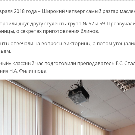
враля 2018 года – Широкий четверг самый разгар масле
строили друг другу студенты групп № 57 и 59. Прозвучал
ницы, о секретах приготовления блинов.
нты отвечали на вопросы викторины, а потом угощалис
ьем.
ный» классный час подготовили преподаватель Е.С. Ста
ния Н.А. Филиппова.