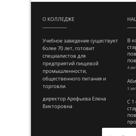
О КОЛЛЕДЖЕ
НА
В к
Учебное заведение существует
ста
более 70 лет, готовит
пов
специалистов для
пов
предприятий пищевой
4 ав
промышленности,
общественного питания и
Аби
торговли.
3 ав
директор Арефьева Елена
С 1
Викторовна
ста
пов
про
3 ав